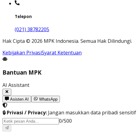
Telepon
(021) 38782205
Hak Cipta
©
2026
MPK Indonesia.
Semua Hak Dilindungi
.
Kebijakan Privasi
Syarat Ketentuan
Bantuan MPK
AI Assistant
Asisten AI
WhatsApp
🔒 Privasi / Privacy:
Jangan masukkan data pribadi sensitif (
0
/
500