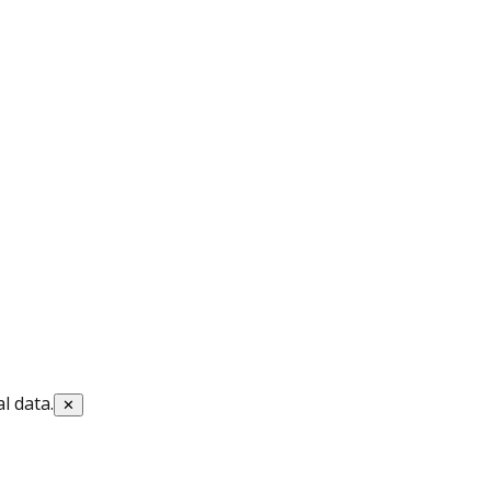
l data.
✕