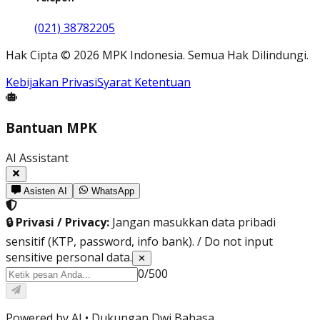
(021) 38782205
Hak Cipta
©
2026
MPK Indonesia.
Semua Hak Dilindungi
.
Kebijakan Privasi
Syarat Ketentuan
Bantuan MPK
AI Assistant
Asisten AI
WhatsApp
🔒 Privasi / Privacy:
Jangan masukkan data pribadi
sensitif (KTP, password, info bank). / Do not input
sensitive personal data.
✕
0
/
500
Powered by AI •
Dukungan Dwi Bahasa