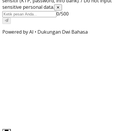
sensitif (KTP, password, info bank). / Do not input
sensitive personal data.
✕
0
/
500
Powered by AI •
Dukungan Dwi Bahasa