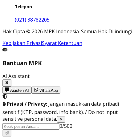
Telepon
(021) 38782205
Hak Cipta
©
2026
MPK Indonesia.
Semua Hak Dilindungi
.
Kebijakan Privasi
Syarat Ketentuan
Bantuan MPK
AI Assistant
Asisten AI
WhatsApp
🔒 Privasi / Privacy:
Jangan masukkan data pribadi
sensitif (KTP, password, info bank). / Do not input
sensitive personal data.
✕
0
/
500