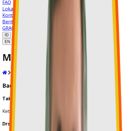
FAQ
Lokasi
Kontak Kami
Berita
GRACE MDM
ID
EN
MPKW JAWA TIMUR
MPKW
MPKW JAWA TIMUR
Badan Pengawas MPK
Takim Andriono, Ph.D
Ketua
Drs. Bambang Sugijanto, M.Pd., MBA.