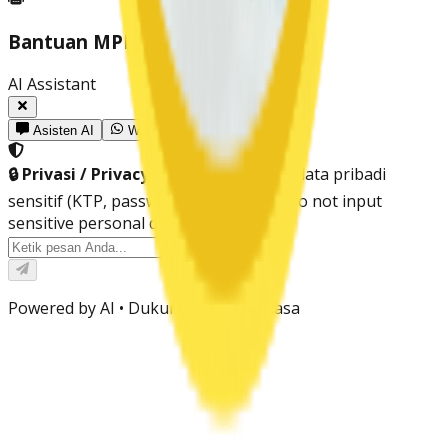
Bantuan MPK
AI Assistant
Asisten AI
WhatsApp
🔒 Privasi / Privacy:
Jangan masukkan data pribadi
sensitif (KTP, password, info bank). / Do not input
sensitive personal data.
✕
0
/
500
Powered by AI •
Dukungan Dwi Bahasa