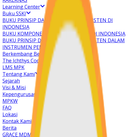
RAKERNAS
Learning Center
Buku SSKI
BUKU PRINSIP DASAR PENDIDIKAN KRISTEN DI
INDONESIA
BUKU KOMPONEN SEKOLAH KRISTEN DI INDONESIA
BUKU PRINSIP DASAR PENDIDIKAN KRISTEN DALAM
INSTRUMEN PENILAIAN DIRI SEKOLAH
Berkembang Bersama
The Ichthys Code
LMS MPK
Tentang Kami
Sejarah
Visi & Misi
Kepengurusan
MPKW
FAQ
Lokasi
Kontak Kami
Berita
GRACE MDM