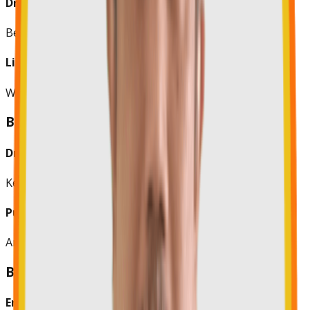
Dra. Ajoe Kartika Mastaka, M.M.
Bendahara
Liok Mei Ling, S.Th., M.M.
Wakil Bendahara
Bidang I: Pengembangan Pendidikan
Dr. Ir. Januar Heryanto, M.S., MBA.
Ketua Bidang
Purnawanti, S.Psi., M.M.
Anggota
Bidang II: Digitalisasi & Inovasi
Erlangga P. Dharma, S.E. M.Sc.