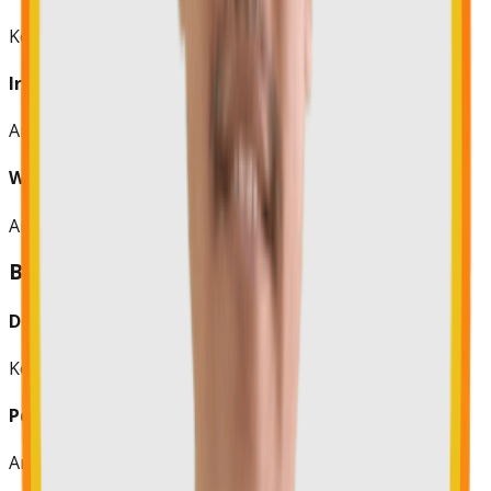
Ketua Bidang
Ir. Iskandar Itamurti
Anggota
Wahyu Kurniawan, S.T
Anggota
Bidang III: Organisasi
Drs. Tokok Adiarto, M.Si.
Ketua Bidang
Pdt. Alfred Jobeanto
Anggota