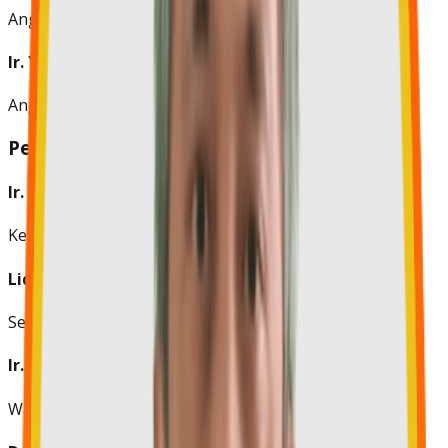
Anggota
Ir. Yamin Wirantono
Anggota
Pengurus Harian
Ir. Iskandar Adikoesoemo, MBA
Ketua
Lidia Setiorahardjo
Sekretaris
Ir. Widodo Adipranoto
Wakil Sekretaris