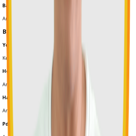
Bambang Soemantri, S.E.
Anggota
Bidang IV: Kemitraan
Yordan M. Batara-Goa, S.T., M.Si.
Ketua Bidang
Hengky C. Anggara, S.E.
Anggota
Hadi Santoso, Amd.
Anggota
Pdt. Suzana Christinawati, M.A.