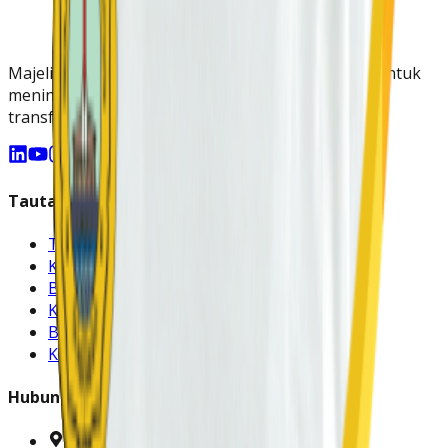
Majelis Pendidikan Kristen di Indonesia melayani untuk
meningkatkan kualitas pendidikan Kristen yang
transformatif dan berkarakter.
Tautan Cepat
Tentang Kami
Kepengurusan
Bidang
Kegiatan
Berita & Artikel
Kontak
Hubungi Kami