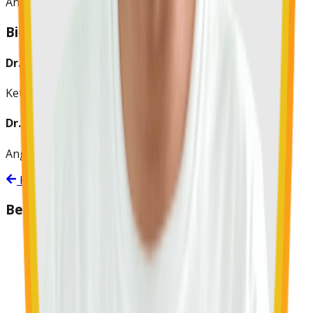
Anggota
Bidang V: Kebijakan Pendidikan
Dr. Gatot Gunarso, S.H., M.Hum., M.M.
Ketua Bidang
Dr. Wahyu Nugroho, S.H., M.M.
Anggota
Kembali ke Daftar MPKW
Berita
MPKW JAWA TIMUR