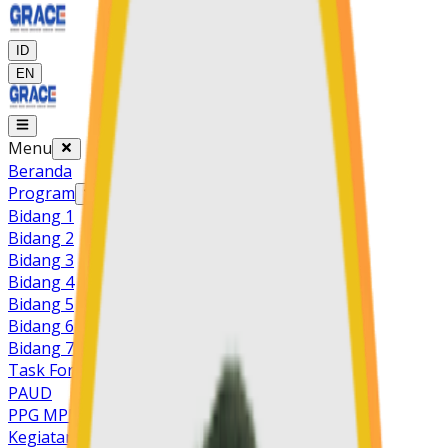
ID
EN
Menu
Beranda
Program
Bidang 1
Bidang 2
Bidang 3
Bidang 4
Bidang 5
Bidang 6
Bidang 7
Task Force
PAUD
PPG MPK
Kegiatan