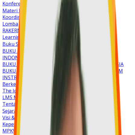
Konferensi Nasional 2023
Materi Konfernas
Koordinasi Nasional
Lomba
RAKERNAS
Learning Center
Buku SSKI
BUKU PRINSIP DASAR PENDIDIKAN KRISTEN DI
INDONESIA
BUKU KOMPONEN SEKOLAH KRISTEN DI INDONESIA
BUKU PRINSIP DASAR PENDIDIKAN KRISTEN DALAM
INSTRUMEN PENILAIAN DIRI SEKOLAH
Berkembang Bersama
The Ichthys Code
LMS MPK
Tentang Kami
Sejarah
Visi & Misi
Kepengurusan
MPKW