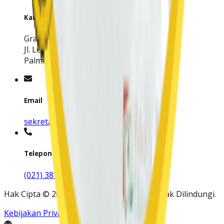
Kantor Pusat
Grand Slipi Tower, Lt. 6
Jl. Letjen S. Parman No.Kav. 22-24,
Palmerah, Jakarta Barat 11480
Email
sekretariat@mpk-indonesia.org
Telepon
(021) 38782205
Hak Cipta
©
2026
MPK Indonesia.
Semua Hak Dilindungi
.
Kebijakan Privasi
Syarat Ketentuan