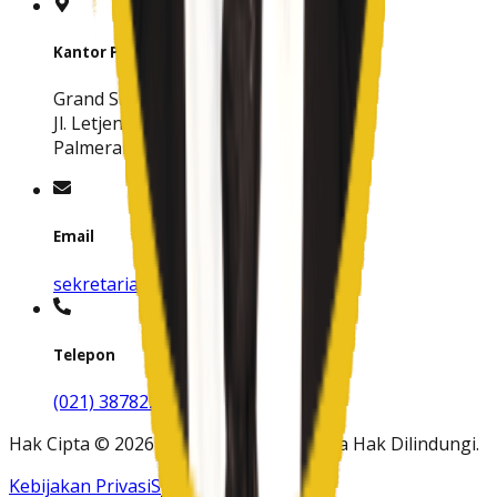
Kantor Pusat
Grand Slipi Tower, Lt. 6
Jl. Letjen S. Parman No.Kav. 22-24,
Palmerah, Jakarta Barat 11480
Email
sekretariat@mpk-indonesia.org
Telepon
(021) 38782205
Hak Cipta
©
2026
MPK Indonesia.
Semua Hak Dilindungi
.
Kebijakan Privasi
Syarat Ketentuan