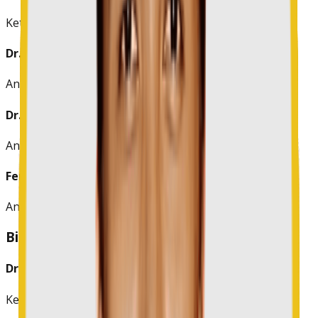
Ketua Bidang
Dr. Alfons Andrew Maramis, M.Si.
Anggota
Dr. Jantje Ngangi, M.S.
Anggota
Ferdinan Tumewu, S.E., B.B.A., M.A.
Anggota
Bidang II: Digitalisasi & Inovasi
Dr. Juliana Dolvin Karwur, M.Si.
Ketua Bidang