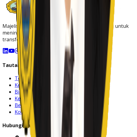
Majelis Pendidikan Kristen di Indonesia melayani untuk
meningkatkan kualitas pendidikan Kristen yang
transformatif dan berkarakter.
Tautan Cepat
Tentang Kami
Kepengurusan
Bidang
Kegiatan
Berita & Artikel
Kontak
Hubungi Kami