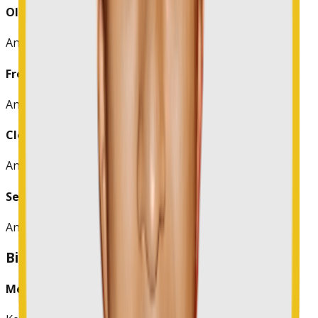
Oliver Jeff Christian Maekom, B.Sc., S.Pd.
Anggota
Fredinand Kansil, S.Pd.
Anggota
Clerie M. N. Repi, S.Si, M.Pd.
Anggota
Selvi Yuliana Putri Ardy, B,Sc, S.Pd.
Anggota
Bidang III: Organisasi
Meppy Manuhutu