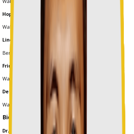
Wakil Sekretaris
Hopny J. Ume, M.Pd.
Wakil Sekretaris
Linda Pajow, S.Th.
Bendahara
Frida Keseh, S.Sos.
Wakil Bendahara
Detty Kawulusan, S.Pd.
Wakil Bendahara
Bidang I: Pengembangan Pendidikan
Dr. Femmy Togas Sehang, MA.Ed, M.Pd.