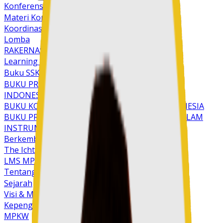
Konferensi Nasional 2023
Materi Konfernas
Koordinasi Nasional
Lomba
RAKERNAS
Learning Center
Buku SSKI
BUKU PRINSIP DASAR PENDIDIKAN KRISTEN DI
INDONESIA
BUKU KOMPONEN SEKOLAH KRISTEN DI INDONESIA
BUKU PRINSIP DASAR PENDIDIKAN KRISTEN DALAM
INSTRUMEN PENILAIAN DIRI SEKOLAH
Berkembang Bersama
The Ichthys Code
LMS MPK
Tentang Kami
Sejarah
Visi & Misi
Kepengurusan
MPKW