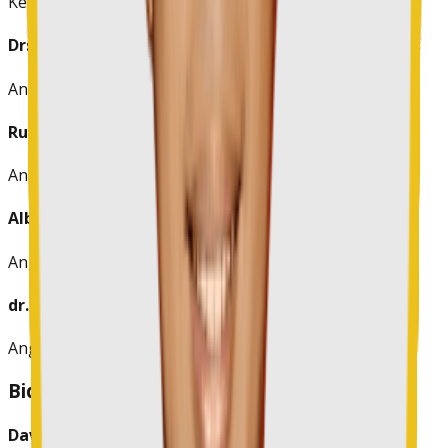
Ketua Bidang
Drs. Hendro Pungus, M.Pd.
Anggota
Rudolf O.E Lumy, S.Si.Apt.
Anggota
Albrina Darenso, S.Pd, M.Pd.
Anggota
dr. Truly G. Kerap. MARS.
Anggota
Bidang IV: Kemitraan
Davie Fred Ticoalu, S.T.