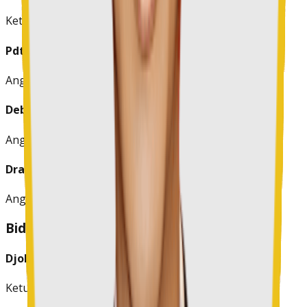
Ketua Bidang
Pdt. Marlin S.M.Pelealu, M.Th.
Anggota
Debby Pandeirot, S.E.
Anggota
Dra. Tjeni R. Tingginehe, M.Pd.
Anggota
Bidang V: Kebijakan Pendidikan
Djolly Sualang, S.H., M.H.
Ketua Bidang