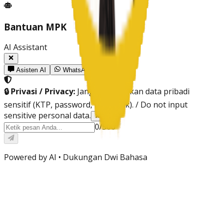
Bantuan MPK
AI Assistant
Asisten AI
WhatsApp
🔒 Privasi / Privacy:
Jangan masukkan data pribadi
sensitif (KTP, password, info bank). / Do not input
sensitive personal data.
✕
0
/
500
Powered by AI •
Dukungan Dwi Bahasa