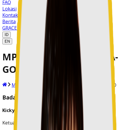
FAQ
Lokasi
Kontak Kami
Berita
GRACE MDM
ID
EN
MPKW SULAWESI UTARA-
GORONTALO
MPKW
MPKW SULAWESI UTARA-GORONTALO
Badan Pengawas MPK
Kicky Wangkar
Ketua