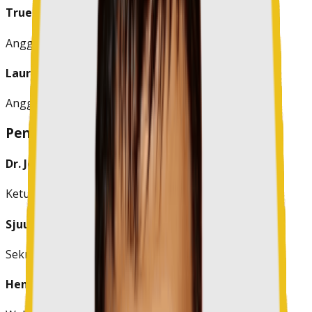
Truely Khosama, S.H.
Anggota
Laurens J.Kerap, B.Sc.
Anggota
Pengurus Harian
Dr. Jourike Jeane Runtuwarouw, M.Pd.
Ketua
Sjuultje Kamasaan, S.Pd, M.Si.
Sekretaris
Henry Wansaga, S.H, M.Kn.