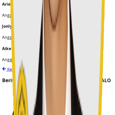
Arie Sumagando
Anggota
Jonly Pantow
Anggota
Aike Ch. Pangemanan, S.Teol. Gr.
Anggota
Kembali ke Daftar MPKW
Berita
MPKW SULAWESI UTARA GORONTALO