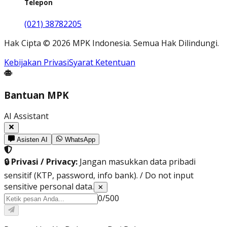
Telepon
(021) 38782205
Hak Cipta
©
2026
MPK Indonesia.
Semua Hak Dilindungi
.
Kebijakan Privasi
Syarat Ketentuan
Bantuan MPK
AI Assistant
Asisten AI
WhatsApp
🔒 Privasi / Privacy:
Jangan masukkan data pribadi
sensitif (KTP, password, info bank). / Do not input
sensitive personal data.
✕
0
/
500